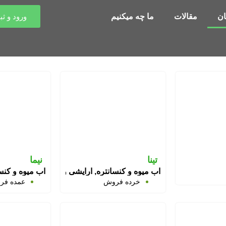
ن
مقالات
ما چه میکنیم
ورود و ثب
تینا
نیما
آب میوه و کنسانتره, آرایشی و بهداشتی, آفت کش
آب میوه و کنس
خرده فروش
عمده فر