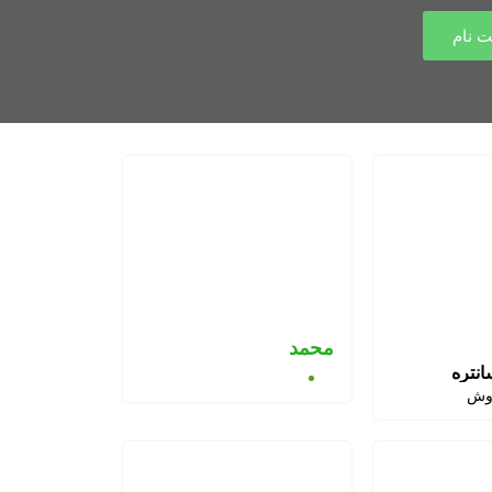
ت نام
محمد
انتره
وش