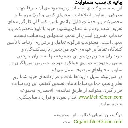
 ی سلب مسئولیت
انه و کلیه‌یِ صفحاتِ زیرمجموعه‌یِ آن صرفا جهت
 نمایشِ اطلاعات و محتوایِ کیفی و کمیِّ مربوط به
و یا خدماتِ قابل ارائه‌یِ تأمین کنندگانِ کارگروه های
ه بوده و به معنایِ پیشنهادِ خرید یا تاییدِ محصولات و یا
مشروح ایشان از سمتِ مسئولینِ وب سایت نیست.
ست، مسئولیتِ هرگونه تعامل و برقراریِ ارتباط با تأمین
تماماً بر عهده‌یِ خودِ مراجعین، بازدیدکنندگان و
نِ محترم بوده و این مجموعه تنها به عنوانِ مرجعی
دود به حوزه‌یِ عملکردِ خود در خصوصِ تسهیلگری در
محتواهایِ موصوف عمل می‌کند.
که تمایل دارید تعاملات و قراردادهایِ خریدِ شما زیرِ
حتِ حمایتِ سامانه هایِ تضمین کیفیتِ این وب سایت
د، میتوانید از طریقِ نماینده‌یِ انحصاریِ مجموعه
www.MehrGre
اقدام نموده و قراردادِ میانجیگری
ایید.
ین المللی فعالیت این مجموعه
OrganicBlueOce
است.