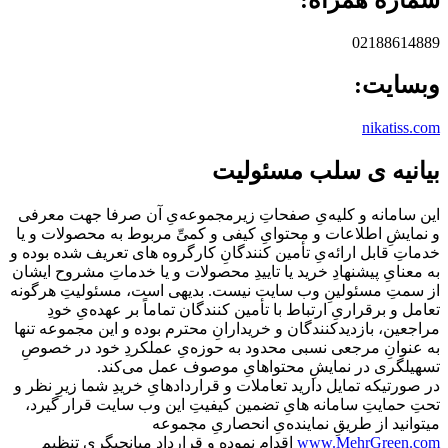
02188614889
وبسایت:
nikatiss.com
بیانیه ی سلب مسئولیت
این سامانه و کلیه‌یِ صفحاتِ زیرمجموعه‌یِ آن صرفا جهت معرفی
و نمایشِ اطلاعات و محتوایِ کیفی و کمیِّ مربوط به محصولات و یا
خدماتِ قابل ارائه‌یِ تأمین کنندگانِ کارگروه های تعریف شده بوده و
به معنایِ پیشنهادِ خرید یا تاییدِ محصولات و یا خدماتِ مشروح ایشان
از سمتِ مسئولینِ وب سایت نیست. بدیهی است، مسئولیتِ هرگونه
تعامل و برقراریِ ارتباط با تأمین کنندگان تماماً بر عهده‌یِ خودِ
مراجعین، بازدیدکنندگان و خریدارانِ محترم بوده و این مجموعه تنها
به عنوانِ مرجعی نسبی محدود به حوزه‌یِ عملکردِ خود در خصوصِ
تسهیلگری در نمایشِ محتواهایِ موصوف عمل می‌کند.
در صورتیکه تمایل دارید تعاملات و قراردادهایِ خریدِ شما زیرِ نظر و
تحتِ حمایتِ سامانه هایِ تضمین کیفیتِ این وب سایت قرار گیرد،
میتوانید از طریقِ نماینده‌یِ انحصاریِ مجموعه
www.MehrGreen.com
اقدام نموده و قراردادِ میانجیگری تنظیم