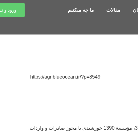
ن
مقالات
ما چه میکنیم
ورود و ثب
https://agriblueocean.ir/?p=8549