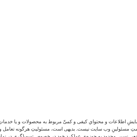
شِ اطلاعات و محتوایِ کیفی و کمیِّ مربوط به محصولات و یا خدماتِ قا
متِ مسئولینِ وب سایت نیست. بدیهی است، مسئولیتِ هرگونه تعامل و برقر
 مرجعی نسبی محدود به حوزه‌یِ عملکردِ خود در خصوصِ تسهیلگری در ن