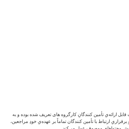
بل ارائه‌یِ تأمین کنندگانِ کارگروه های تعریف شده بوده و به
اریِ ارتباط با تأمین کنندگان تماماً بر عهده‌یِ خودِ مراجعین،
مایشِ محتواهایِ موصوف عمل می‌کند.