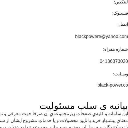
لینکدین:
فیسبوک:
ایمیل:
blackpowere@yahoo.com
شماره همراه:
04136373020
وبسایت:
black-power.co
بیانیه ی سلب مسئولیت
این سامانه و کلیه‌یِ صفحاتِ زیرمجموعه‌یِ آن صرفا جهت معرفی و نمای
معنایِ پیشنهادِ خرید یا تاییدِ محصولات و یا خدماتِ مشروح ایشان از س
بازدیدکنندگان و خریدارانِ محترم بوده و این مجموعه تنها به عنوانِ